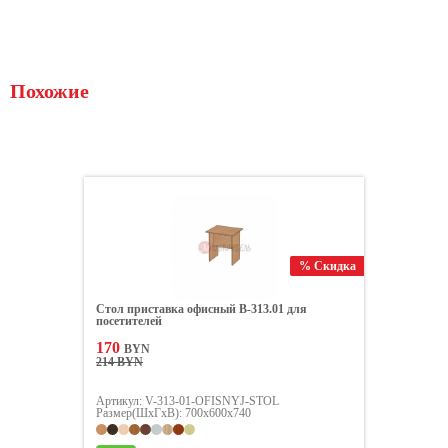
Похожие
% Скидка
Стол приставка офисный В-313.01 для
посетителей
170
BYN
214 BYN
Артикул: V-313-01-OFISNYJ-STOL
Размер(ШxГxВ): 700х600х740