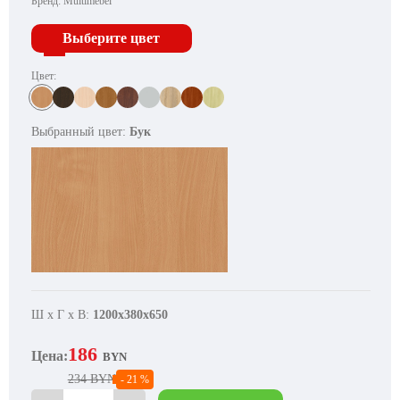
Бренд:
Multimebel
Выберите цвет
Цвет:
Выбранный цвет:
Бук
Ш х Г х В:
1200х380х650
186
Цена:
BYN
234 BYN
- 21 %
Количество